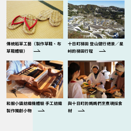
傳統稻草工藝（製作草鞋、布
十日町梯田 登山健行絕景／星
草鞋體驗）
峠的梯田行程
和服小鎮紡織機體驗 手工紡織
與十日町的媽媽們烹煮現採食
製作獨創小物
材