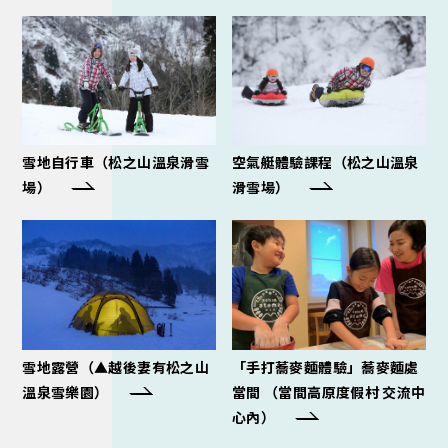
雪地自行車（松之山溫泉滑雪
空氣艇體驗課程（松之山溫泉
場）
滑雪場）
雪地露營（▲越後妻有松之山
「手打蕎麥麵體驗」蕎麥麵處
溫泉雪樂園）
當間 （當間高原度假村 交流中
心內）