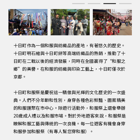
1
2
3
4
十日町作為一個和服與紡織品的產地，有著悠久的歷史。
十日町明石縮與十日町絣等高端紡織品的熱銷，推動了十
日町在二戰以後的經濟發展，同時在全國贏得了“和服之
鄉”的美譽。在和服的紡織與印染工藝上，十日町僅次於
京都。
十日町和服祭是慶祝這一驕傲與光輝的文化歷史的一次盛
典。人們不分年齡和性別，身穿各種色彩鮮豔、圖案精美
的和服匯聚在市中心。除遊行活動外，和服祭上還會舉辦
20歲成人禮以及和服市場。對於外地遊客來說，和服祭是
瞭解和服工藝與傳統的一次良機。每一位遊客有機會身穿
和服參加和服祭（有專人幫您穿和服）。