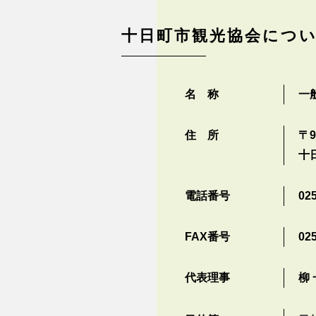
十日町市観光協会につ
名 称
一
住 所
〒9
十
電話番号
025
FAX番号
025
代表理事
柳