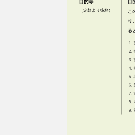
目的等
目
（定款より抜粋）
こ
り
る