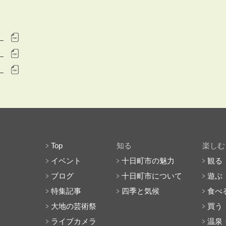
）
）
）
Top
知る
楽しむ
イベント
十日町市の魅力
観る
ブログ
十日町市について
遊ぶ
特集記事
四季と気候
食べ
大地の芸術祭
買う
ライブカメラ
温泉